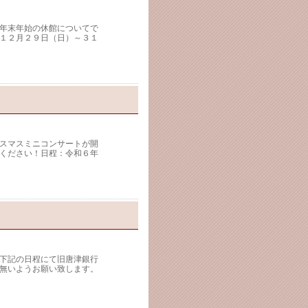
年末年始の休館についてで
１２月２９日（日）～３１
スマスミニコンサートが開
ください！日程：令和６年
下記の日程にて旧唐津銀行
無いようお願い致します。