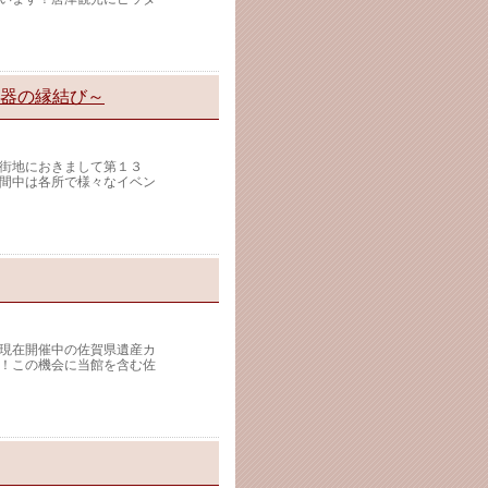
と器の縁結び～
街地におきまして第１３
間中は各所で様々なイベン
現在開催中の佐賀県遺産カ
！この機会に当館を含む佐