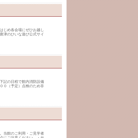
はじめ各会場にぜひお越し
唐津のひいな遊び公式サイ
下記の日程で館内消防設備
００（予定）点検のため非
。当館のご利用・ご見学者
点にご注意ください。・サ