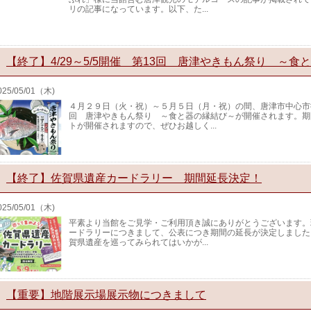
リの記事になっています。以下、た...
【終了】4/29～5/5開催 第13回 唐津やきもん祭り ～食
025/05/01（木)
４月２９日（火・祝）～５月５日（月・祝）の間、唐津市中心市
回 唐津やきもん祭り ～食と器の縁結び～が開催されます。期
トが開催されますので、ぜひお越しく...
【終了】佐賀県遺産カードラリー 期間延長決定！
025/05/01（木)
平素より当館をご見学・ご利用頂き誠にありがとうございます。
ードラリーにつきまして、公表につき期間の延長が決定しました
賀県遺産を巡ってみられてはいかが...
【重要】地階展示場展示物につきまして