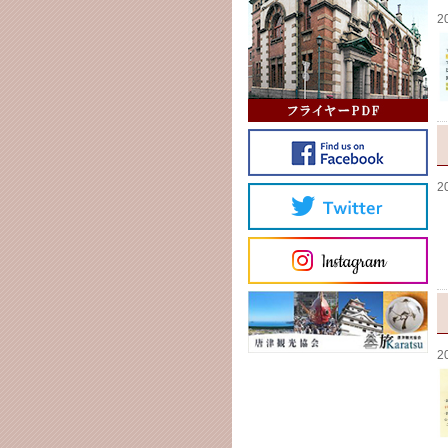
2
2
2