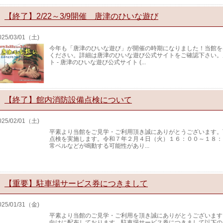
【終了】2/22～3/9開催 唐津のひいな遊び
025/03/01（土)
今年も「唐津のひいな遊び」が開催の時期になりました！当館を
ください。詳細は唐津のひいな遊び公式サイトをご確認下さい。
ト - 唐津のひいな遊び公式サイト (...
【終了】館内消防設備点検について
025/02/01（土)
平素より当館をご見学・ご利用頂き誠にありがとうございます。
点検を実施します。令和７年２月４日（火）１６：００～１８：
常ベルなどが鳴動する可能性があり...
【重要】駐車場サービス券につきまして
025/01/31（金)
平素より当館のご見学・ご利用を頂き誠にありがとうございます
向けに配布しております、駐車場サービス券につきまして以下の