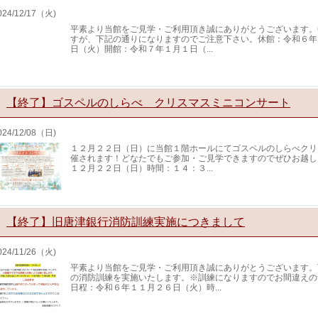
024/12/17（火)
平素より当館をご見学・ご利用頂き誠にありがとうございます。
すが、下記の通りになりますのでご注意下さい。休館：令和６年
日（火）開館：令和７年１月１日（...
【終了】ゴスペルのしらべ クリスマスミニコンサート
024/12/08（日)
１２月２２日（日）に当館１階ホールにてゴスペルのしらべクリ
催されます！どなたでもご参加・ご見学できますのでぜひお越し
１２月２２日（日）時間：１４：３...
【終了】旧唐津銀行消防訓練実施につきまして
024/11/26（火)
平素より当館をご見学・ご利用頂き誠にありがとうございます。
の消防訓練を実施いたします。※訓練になりますのでお間違えの
日程：令和６年１１月２６日（火）時...