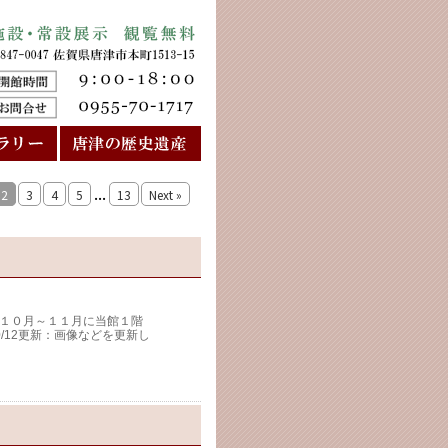
...
2
3
4
5
13
Next »
１０月～１１月に当館１階
/12更新：画像などを更新し