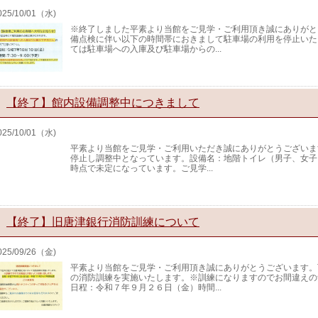
025/10/01（水)
※終了しました平素より当館をご見学・ご利用頂き誠にありがと
備点検に伴い以下の時間帯におきまして駐車場の利用を停止いた
ては駐車場への入庫及び駐車場からの...
【終了】館内設備調整中につきまして
025/10/01（水)
平素より当館をご見学・ご利用いただき誠にありがとうございま
停止し調整中となっています。設備名：地階トイレ（男子、女子
時点で未定になっています。ご見学...
【終了】旧唐津銀行消防訓練について
025/09/26（金)
平素より当館をご見学・ご利用頂き誠にありがとうございます。
の消防訓練を実施いたします。※訓練になりますのでお間違えの
日程：令和７年９月２６日（金）時間...